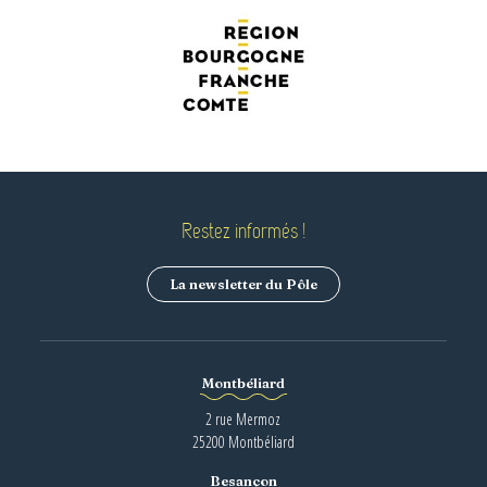
Restez informés !
La newsletter du Pôle
Montbéliard
2 rue Mermoz
25200 Montbéliard
Besançon