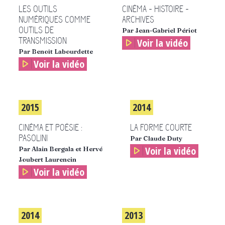
LES OUTILS
CINÉMA - HISTOIRE -
NUMÉRIQUES COMME
ARCHIVES
OUTILS DE
Par Jean-Gabriel Périot
TRANSMISSION
Voir la vidéo
Par Benoît Labourdette
Voir la vidéo
2015
2014
CINÉMA ET POÉSIE :
LA FORME COURTE
PASOLINI
Par Claude Duty
Voir la vidéo
Par Alain Bergala et Hervé
Joubert Laurencin
Voir la vidéo
2014
2013