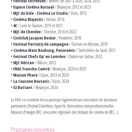
•
Festival EntreVues
/ Belfort, de 2007 à 2020, 2024, 2025
•
Espace Cinéma Kursaal
/ Besançon, 2012 et 2023
•
MJC de Dole - Cinéma Le Studio
/ Dole, 2013
•
Cinéma Majestic
/ Vesoul, 2014
•
4C
/ Lons-le-Saunier, 2015 et 2021
•
MJC de Chenôve
/ Chenôve, 2016 et 2022
•
Cinéclub Jacques Becker
/ Pontarlier, 2018
•
Festival Partie(s) de campagne
/ Ouroux-en-Morvan, 2019
• Cinéma Alain Bashung, Panoramic
/ Saint-Julien du Sault, 2021
•
Festival Chefs Op' en Lumière
/ Chalon-sur-Saône, 2022
•
MJC Héritan
/ Mâcon, 2023
•
FRAC Franche-Comté
/ Besançon, 2024 et 2025
•
Maison Phare
/ Dijon, 2023 et 2024
•
La Coursive Boutaric
/ Dijon, 2024
•
52 Battant
/ Besançon, 2024
Le Pôle co-construit et/ou participe également aux rencontres de structures
partenaires (Festival EntreVues, Aparr'té, Rencontres interprofessionnelles
Passeurs d'images BFC, rencontre régionale des festivals de cinéma de BFC...).
Prochaines rencontres