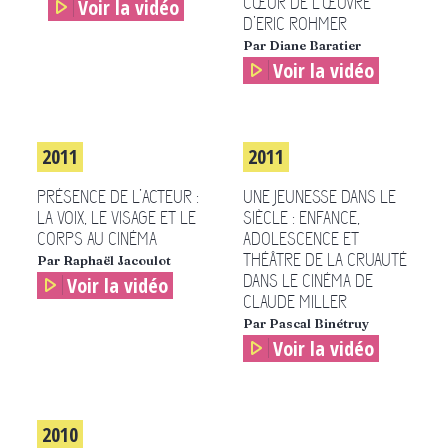
CŒUR DE L’ŒUVRE
Voir la vidéo
D’ERIC ROHMER
Par Diane Baratier
Voir la vidéo
2011
2011
PRÉSENCE DE L’ACTEUR :
UNE JEUNESSE DANS LE
LA VOIX, LE VISAGE ET LE
SIÈCLE : ENFANCE,
CORPS AU CINÉMA
ADOLESCENCE ET
THÉÂTRE DE LA CRUAUTÉ
Par Raphaël Jacoulot
DANS LE CINÉMA DE
Voir la vidéo
CLAUDE MILLER
Par Pascal Binétruy
Voir la vidéo
2010