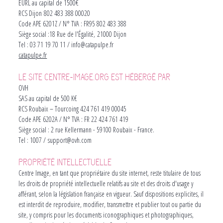
EURL au capital de 1500€
RCS Dijon 802 483 388 00020
Code APE 6201Z / N° TVA : FR95 802 483 388
Siège social :18 Rue de l'Égalité, 21000 Dijon
Tel : 03 71 19 70 11 / info@catapulpe.fr
catapulpe.fr
LE SITE CENTRE-IMAGE.ORG EST HÉBERGÉ PAR
OVH
SAS au capital de 500 K€
RCS Roubaix – Tourcoing 424 761 419 00045
Code APE 6202A / N° TVA : FR 22 424 761 419
Siège social : 2 rue Kellermann - 59100 Roubaix - France.
Tel : 1007 / support@ovh.com
PROPRIÉTÉ INTELLECTUELLE
Centre Image, en tant que propriétaire du site internet, reste titulaire de tous
les droits de propriété intellectuelle relatifs au site et des droits d'usage y
afférant, selon la législation française en vigueur. Sauf dispositions explicites, il
est interdit de reproduire, modifier, transmettre et publier tout ou partie du
site, y compris pour les documents iconographiques et photographiques,