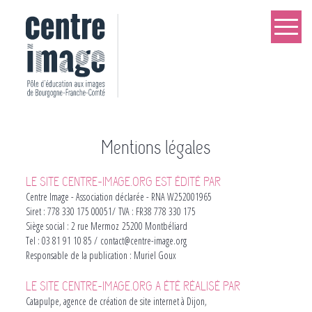
Aller
au
contenu
principal
Mentions légales
LE SITE CENTRE-IMAGE.ORG EST ÉDITÉ PAR
Centre Image - Association déclarée - RNA W252001965
Siret : 778 330 175 00051/ TVA : FR38 778 330 175
Siège social : 2 rue Mermoz 25200 Montbéliard
Tel : 03 81 91 10 85 / contact@centre-image.org
Responsable de la publication : Muriel Goux
LE SITE CENTRE-IMAGE.ORG A ÉTÉ RÉALISÉ PAR
Catapulpe, agence de création de site internet à Dijon,