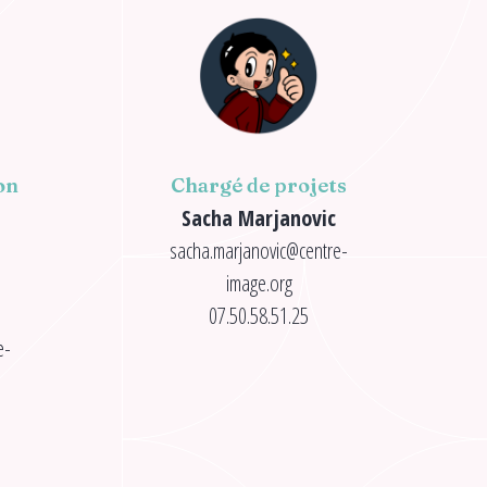
on
Chargé de projets
Sacha Marjanovic
sacha.marjanovic@centre-
image.org
07.50.58.51.25
e-