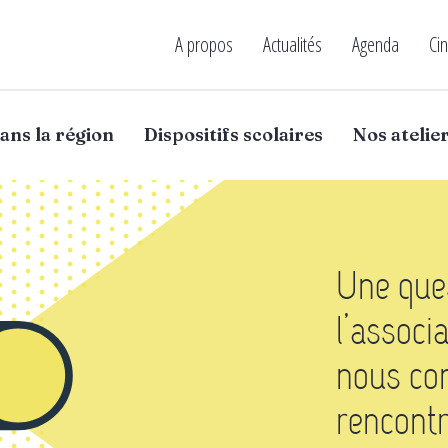
A propos
Actualités
Agenda
Ci
Menu
haut
ans la région
Dispositifs scolaires
Nos atelie
Une ques
l’associ
nous con
rencontr