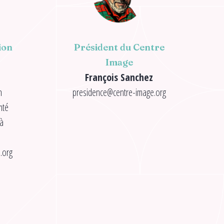
ion
Président du Centre
Image
François Sanchez
n
presidence@centre-image.org
mté
 à
.org