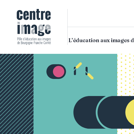
Aller
au
contenu
principal
L’éducation aux images d
Navigation
principale