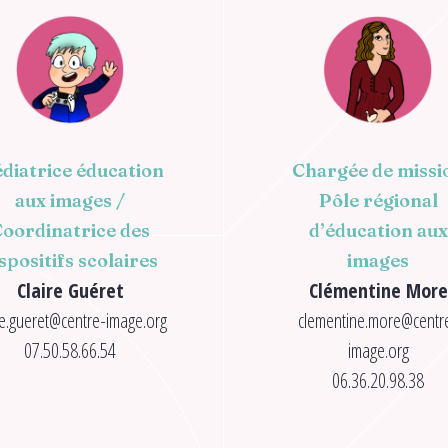
diatrice éducation
Chargée de missi
aux images /
Pôle régional
oordinatrice des
d’éducation aux
spositifs scolaires
images
Claire Guéret
Clémentine More
re.gueret@centre-image.org
clementine.more@centr
07.50.58.66.54
image.org
06.36.20.98.38