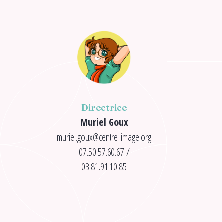
Directrice
Muriel Goux
muriel.goux@centre-image.org
07.50.57.60.67 /
03.81.91.10.85