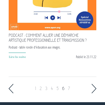
PODCAST : COMMENT ALLIER UNE DÉMARCHE
ARTISTIQUE PROFESSIONNELLE ET TRANSMISSION ?
Podcast - table ronde d'éducation aux images.
Publié le 23.11.22
Lire la suite
Pagination
Page
1
Page
2
Page
3
Page
4
Page
5
Page
6
Page
7
courante