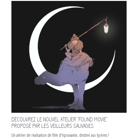
DÉCOUVREZ LE NOUVEL ATELIER "FOUND MOVIE"
PROPOSÉ PAR LES VEILLEURS SAUVAGES
Un atelier de réalisation de film d'épouvante, destiné aux lycéens !