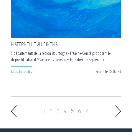
MATERNELLE AU CINÉMA
5 départements de la région Bourgogne - Franche-Comté proposent le
dispositif national
Maternelle au cinéma
dès la rentrée de septembre
.
Publié le 18.07.23
Lire la suite
Pagination
Page
1
Page
2
Page
3
Page
4
Page
5
Page
6
Page
7
courante